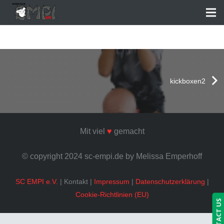
kickboxen2
Mit viel
♥
gemacht
© copyright 2024 sc-empi.de by Melissa Emperhoff
SC EMPI e.V.
| Kontakt |
Impressum
|
Datenschutzerklärung
|
Cookie-Richtlinien (EU)
CONTACT US