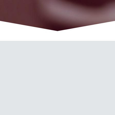
Dein Kindertanzen mit:
Respekt | Konzentration | Disziplin
| Empathie